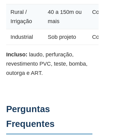
Rural /
40 a 150m ou
Consultar
Irrigação
mais
Industrial
Sob projeto
Consultar
Incluso:
laudo, perfuração,
revestimento PVC, teste, bomba,
outorga e ART.
Perguntas
Frequentes