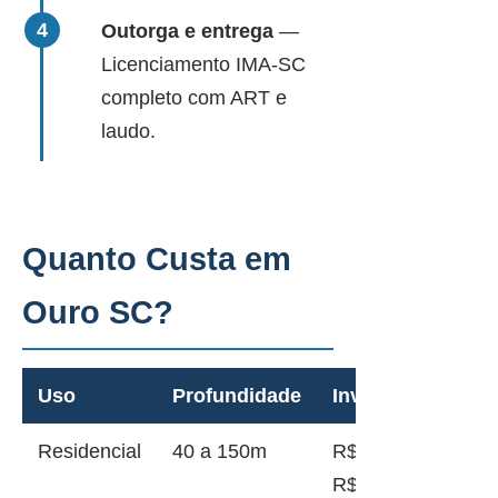
Outorga e entrega
—
Licenciamento IMA-SC
completo com ART e
laudo.
Quanto Custa em
Ouro SC?
Uso
Profundidade
Investimento
Residencial
40 a 150m
R$ 12.000 a
R$ 45.000