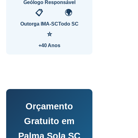
Geólogo Responsável
📋
🌍
Outorga IMA-SC
Todo SC
⭐
+40 Anos
Orçamento
Gratuito em
Palma Sola SC