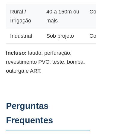
Rural /
40 a 150m ou
Consultar
Irrigação
mais
Industrial
Sob projeto
Consultar
Incluso:
laudo, perfuração,
revestimento PVC, teste, bomba,
outorga e ART.
Perguntas
Frequentes