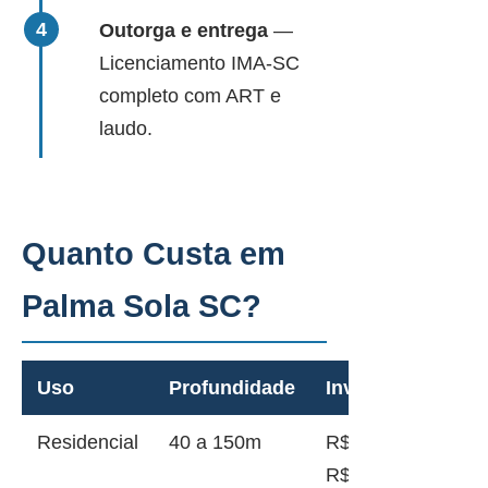
Outorga e entrega
—
Licenciamento IMA-SC
completo com ART e
laudo.
Quanto Custa em
Palma Sola SC?
Uso
Profundidade
Investimento
Residencial
40 a 150m
R$ 12.000 a
R$ 45.000