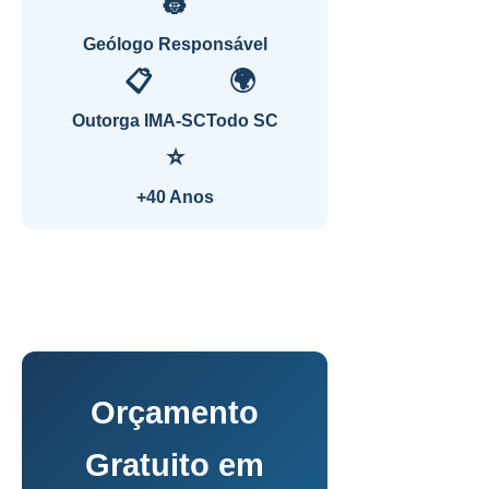
👷
Geólogo Responsável
📋
🌍
Outorga IMA-SC
Todo SC
⭐
+40 Anos
Orçamento
Gratuito em