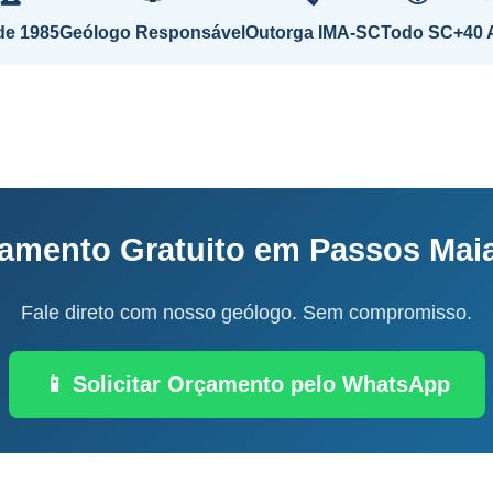
de 1985
Geólogo Responsável
Outorga IMA-SC
Todo SC
+40 
amento Gratuito em Passos Mai
Fale direto com nosso geólogo. Sem compromisso.
📱 Solicitar Orçamento pelo WhatsApp