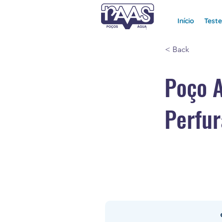
Início
Test
< Back
Poço 
Perfur