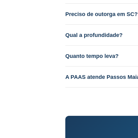
Entre R$ 12.000 a R$ 45.000.
gratuito.
Preciso de outorga em SC?
Sim. A PAAS cuida de todo o 
Qual a profundidade?
40 a 150m em aquífero variáv
Quanto tempo leva?
Perfuração: 3-15 dias. Proce
A PAAS atende Passos Mai
Sim! Desde 1985, com geólog