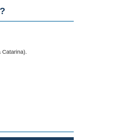
C?
 Catarina).