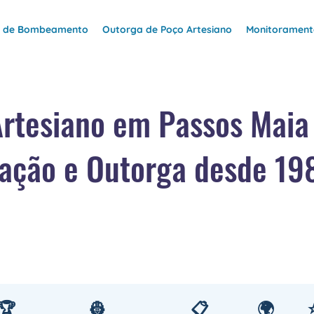
e de Bombeamento
Outorga de Poço Artesiano
Monitoramento
Artesiano em Passos Mai
ação e Outorga desde 19
🏆
👷
📋
🌍