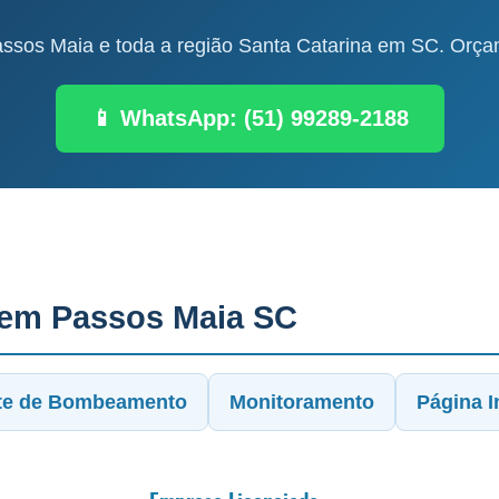
sos Maia e toda a região Santa Catarina em SC. Orçam
📱 WhatsApp: (51) 99289-2188
 em Passos Maia SC
te de Bombeamento
Monitoramento
Página In