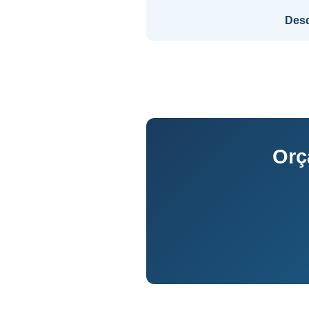
Des
Orç