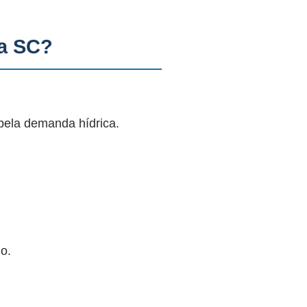
ia SC?
pela demanda hídrica.
o.