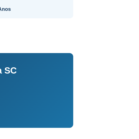
Anos
a SC