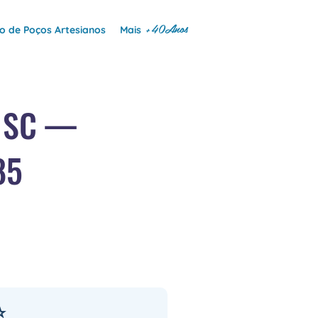
+40Anos
 de Poços Artesianos
Mais
a SC —
85
⭐