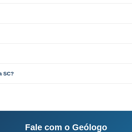
 Aquífero variável conforme a geologia local, profundi
licenciamento junto ao IMA-SC.
el conforme a geologia local, vazão de 3 a 30 m³/h.
sso completo: 60-120 dias.
a SC?
o e equipe própria.
Fale com o Geólogo