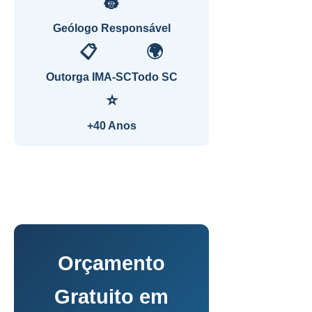
👷
Geólogo Responsável
📋
🌍
Outorga IMA-SC
Todo SC
⭐
+40 Anos
Orçamento
Gratuito em