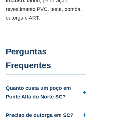
Incluso:
laudo, perfuração,
revestimento PVC, teste, bomba,
outorga e ART.
Perguntas
Frequentes
Quanto custa um poço em
Ponte Alta do Norte SC?
Entre R$ 12.000 a R$ 45.000.
Aquífero variável conforme a
Preciso de outorga em SC?
geologia local, profundidade 40 a
Sim. A PAAS cuida de todo o