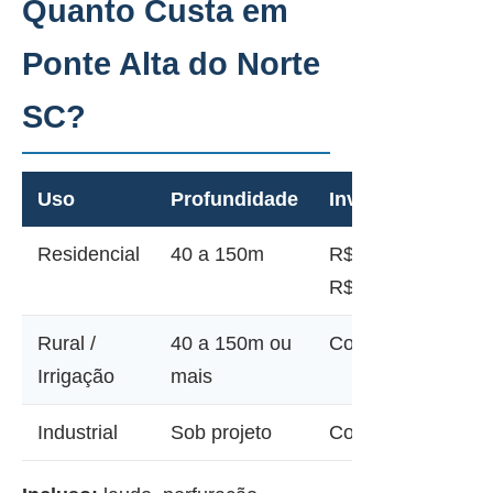
Quanto Custa em
Ponte Alta do Norte
SC?
Uso
Profundidade
Investimento
Residencial
40 a 150m
R$ 12.000 a
R$ 45.000
Rural /
40 a 150m ou
Consultar
Irrigação
mais
Industrial
Sob projeto
Consultar