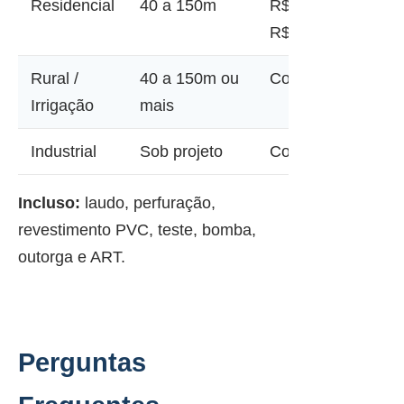
Residencial
40 a 150m
R$ 12.000 a
R$ 45.000
Rural /
40 a 150m ou
Consultar
Irrigação
mais
Industrial
Sob projeto
Consultar
Incluso:
laudo, perfuração,
revestimento PVC, teste, bomba,
outorga e ART.
Perguntas