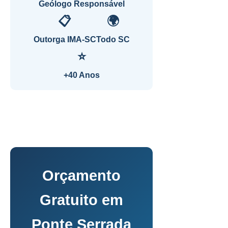
Geólogo Responsável
📋
🌍
Outorga IMA-SC
Todo SC
⭐
+40 Anos
Orçamento
Gratuito em
Ponte Serrada