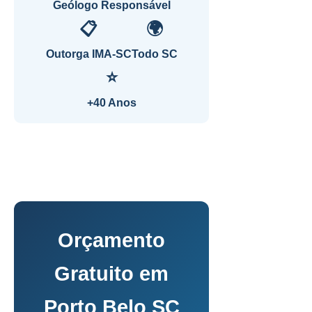
Geólogo Responsável
📋
🌍
Outorga IMA-SC
Todo SC
⭐
+40 Anos
Orçamento
Gratuito em
Porto Belo SC