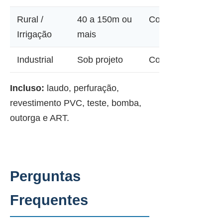
Rural /
40 a 150m ou
Consultar
Irrigação
mais
Industrial
Sob projeto
Consultar
Incluso:
laudo, perfuração,
revestimento PVC, teste, bomba,
outorga e ART.
Perguntas
Frequentes