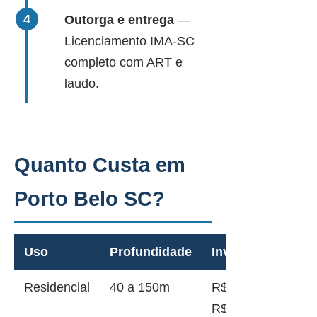
Outorga e entrega
—
Licenciamento IMA-SC
completo com ART e
laudo.
Quanto Custa em
Porto Belo SC?
Uso
Profundidade
Investimento
Residencial
40 a 150m
R$ 12.000 a
R$ 45.000