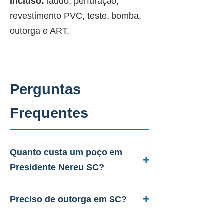
Incluso:
laudo, perfuração,
revestimento PVC, teste, bomba,
outorga e ART.
Perguntas
Frequentes
Quanto custa um poço em
Presidente Nereu SC?
Entre R$ 12.000 a R$ 45.000.
Aquífero variável conforme a
Preciso de outorga em SC?
geologia local, profundidade 40 a
Sim. A PAAS cuida de todo o