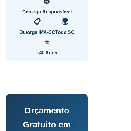
👷
Geólogo Responsável
📋
🌍
Outorga IMA-SC
Todo SC
⭐
+40 Anos
Orçamento
Gratuito em