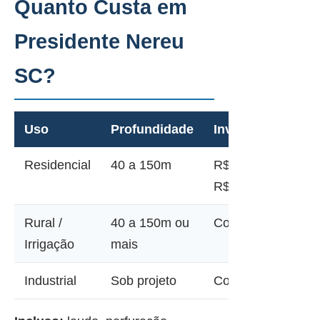
Quanto Custa em
Presidente Nereu
SC?
Uso
Profundidade
Investimento
Residencial
40 a 150m
R$ 12.000 a
R$ 45.000
Rural /
40 a 150m ou
Consultar
Irrigação
mais
Industrial
Sob projeto
Consultar