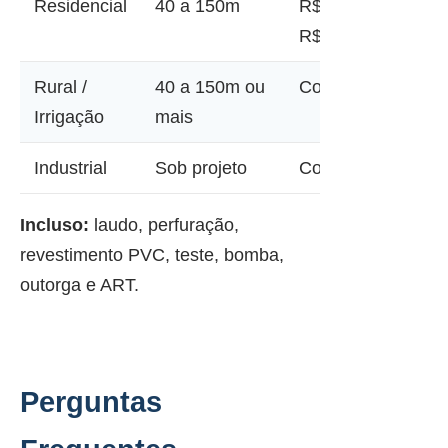
Residencial
40 a 150m
R$ 12.000 a
R$ 45.000
Rural /
40 a 150m ou
Consultar
Irrigação
mais
Industrial
Sob projeto
Consultar
Incluso:
laudo, perfuração,
revestimento PVC, teste, bomba,
outorga e ART.
Perguntas