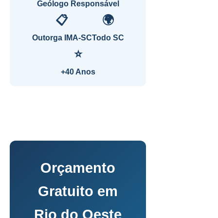
Geólogo Responsável
📋
🌍
Outorga IMA-SC
Todo SC
⭐
+40 Anos
Orçamento
Gratuito em
Rio do Oeste