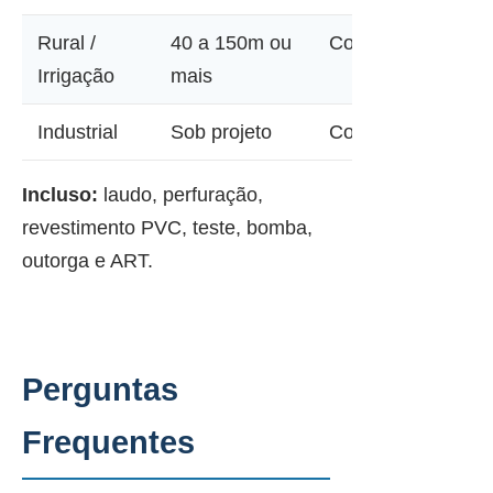
Rural /
40 a 150m ou
Consultar
Irrigação
mais
Industrial
Sob projeto
Consultar
Incluso:
laudo, perfuração,
revestimento PVC, teste, bomba,
outorga e ART.
Perguntas
Frequentes