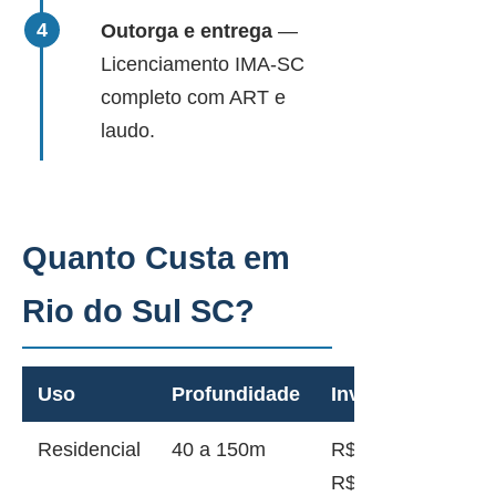
Outorga e entrega
—
Licenciamento IMA-SC
completo com ART e
laudo.
Quanto Custa em
Rio do Sul SC?
Uso
Profundidade
Investimento
Residencial
40 a 150m
R$ 12.000 a
R$ 45.000