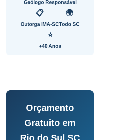
Geólogo Responsável
📋
🌍
Outorga IMA-SC
Todo SC
⭐
+40 Anos
Orçamento
Gratuito em
Rio do Sul SC