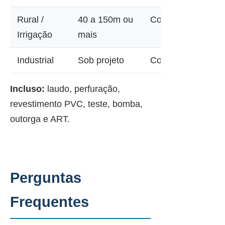
Rural /
40 a 150m ou
Consultar
Irrigação
mais
Industrial
Sob projeto
Consultar
Incluso:
laudo, perfuração,
revestimento PVC, teste, bomba,
outorga e ART.
Perguntas
Frequentes