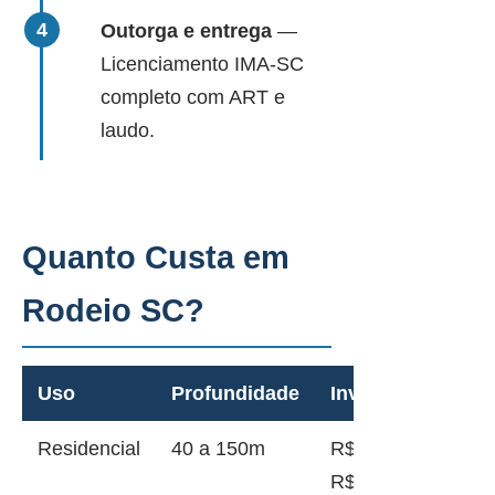
Outorga e entrega
—
Licenciamento IMA-SC
completo com ART e
laudo.
Quanto Custa em
Rodeio SC?
Uso
Profundidade
Investimento
Residencial
40 a 150m
R$ 12.000 a
R$ 45.000