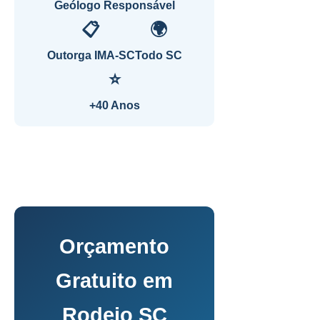
Geólogo Responsável
📋
🌍
Outorga IMA-SC
Todo SC
⭐
+40 Anos
Orçamento
Gratuito em
Rodeio SC