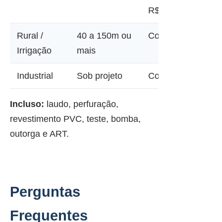
R$ 45.000
Rural /
40 a 150m ou
Consultar
Irrigação
mais
Industrial
Sob projeto
Consultar
Incluso:
laudo, perfuração,
revestimento PVC, teste, bomba,
outorga e ART.
Perguntas
Frequentes