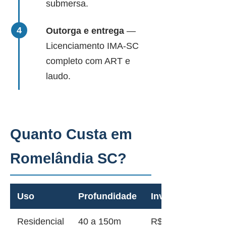
submersa.
Outorga e entrega
—
Licenciamento IMA-SC
completo com ART e
laudo.
Quanto Custa em
Romelândia SC?
Uso
Profundidade
Investimento
Residencial
40 a 150m
R$ 12.000 a