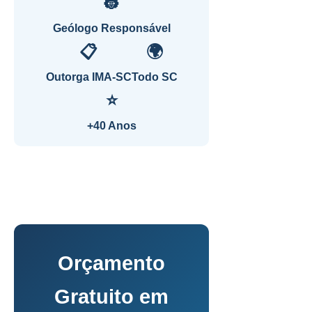
👷
Geólogo Responsável
📋
🌍
Outorga IMA-SC
Todo SC
⭐
+40 Anos
Orçamento
Gratuito em