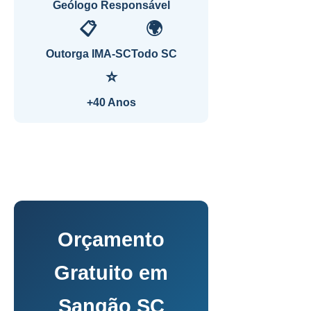
Geólogo Responsável
📋
🌍
Outorga IMA-SC
Todo SC
⭐
+40 Anos
Orçamento
Gratuito em
Sangão SC