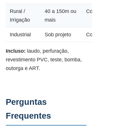
Rural /
40 a 150m ou
Consultar
Irrigação
mais
Industrial
Sob projeto
Consultar
Incluso:
laudo, perfuração,
revestimento PVC, teste, bomba,
outorga e ART.
Perguntas
Frequentes