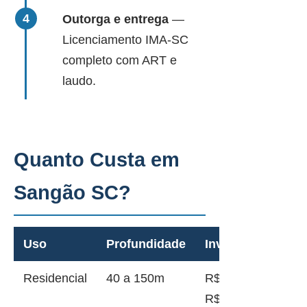
Outorga e entrega
—
Licenciamento IMA-SC
completo com ART e
laudo.
Quanto Custa em
Sangão SC?
Uso
Profundidade
Investimento
Residencial
40 a 150m
R$ 12.000 a
R$ 45.000