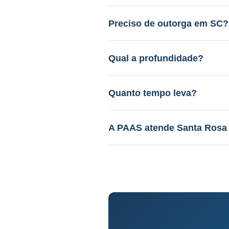
Entre R$ 12.000 a R$ 45.000.
gratuito.
Preciso de outorga em SC?
Sim. A PAAS cuida de todo o 
Qual a profundidade?
40 a 150m em aquífero variáv
Quanto tempo leva?
Perfuração: 3-15 dias. Proce
A PAAS atende Santa Rosa
Sim! Desde 1985, com geólog