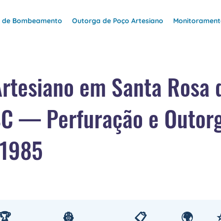
e de Bombeamento
Outorga de Poço Artesiano
Monitoramento
rtesiano em Santa Rosa 
SC — Perfuração e Outor
 1985
🏆
👷
📋
🌍