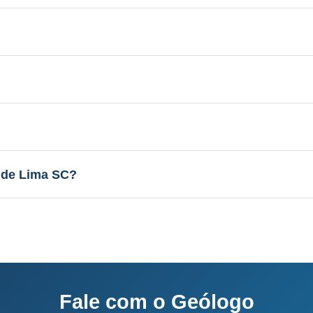
 Aquífero variável conforme a geologia local, profundi
licenciamento junto ao IMA-SC.
el conforme a geologia local, vazão de 3 a 30 m³/h.
sso completo: 60-120 dias.
 de Lima SC?
o e equipe própria.
Fale com o Geólogo