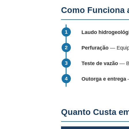
Como Funciona a
Laudo hidrogeológ
Perfuração
— Equipa
Teste de vazão
— Bo
Outorga e entrega
—
Quanto Custa em