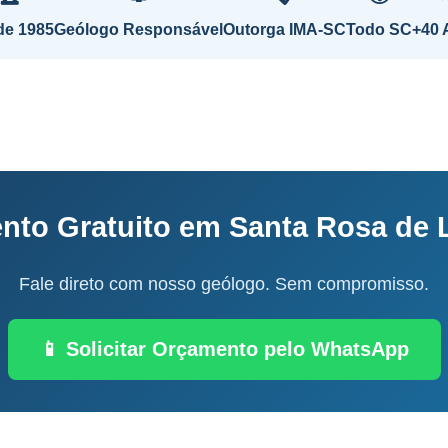
de 1985
Geólogo Responsável
Outorga IMA-SC
Todo SC
+40 
nto Gratuito em Santa Rosa de 
Fale direto com nosso geólogo. Sem compromisso.
📱 Solicitar Orçamento pelo WhatsApp