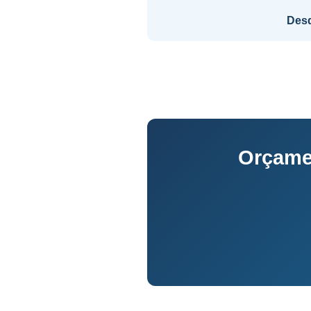
Des
Orçame