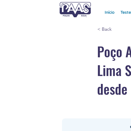
Início
Test
< Back
Poço A
Lima 
desde