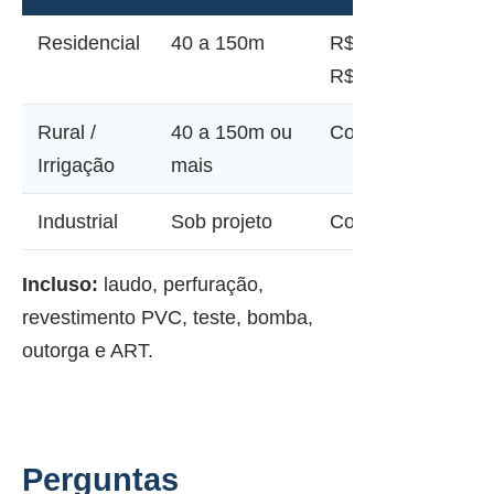
Residencial
40 a 150m
R$ 12.000 a
R$ 45.000
Rural /
40 a 150m ou
Consultar
Irrigação
mais
Industrial
Sob projeto
Consultar
Incluso:
laudo, perfuração,
revestimento PVC, teste, bomba,
outorga e ART.
Perguntas