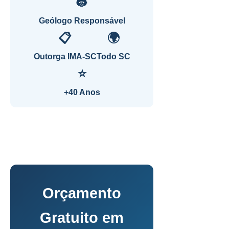
👷
Geólogo Responsável
📋
🌍
Outorga IMA-SC
Todo SC
⭐
+40 Anos
Orçamento
Gratuito em