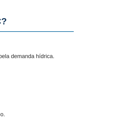
C?
pela demanda hídrica.
o.