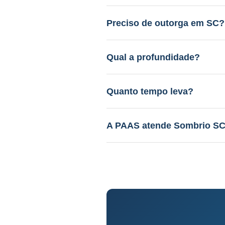
Entre R$ 12.000 a R$ 45.000.
gratuito.
Preciso de outorga em SC?
Sim. A PAAS cuida de todo o 
Qual a profundidade?
40 a 150m em aquífero variáv
Quanto tempo leva?
Perfuração: 3-15 dias. Proce
A PAAS atende Sombrio S
Sim! Desde 1985, com geólog