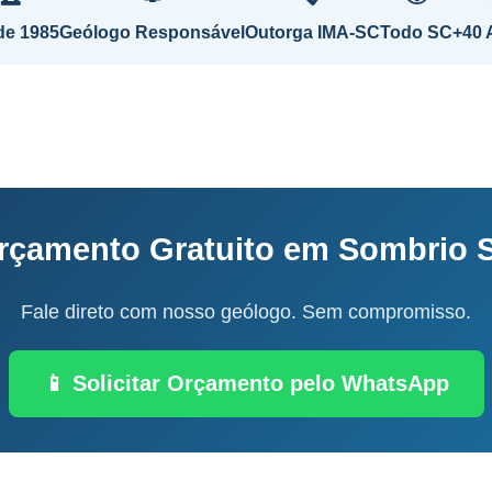
de 1985
Geólogo Responsável
Outorga IMA-SC
Todo SC
+40 
rçamento Gratuito em Sombrio 
Fale direto com nosso geólogo. Sem compromisso.
📱 Solicitar Orçamento pelo WhatsApp