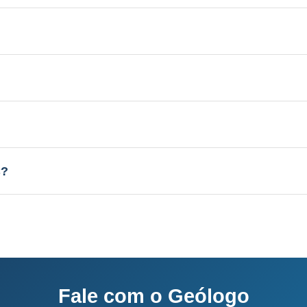
 Aquífero variável conforme a geologia local, profundi
licenciamento junto ao IMA-SC.
el conforme a geologia local, vazão de 3 a 30 m³/h.
sso completo: 60-120 dias.
C?
o e equipe própria.
Fale com o Geólogo