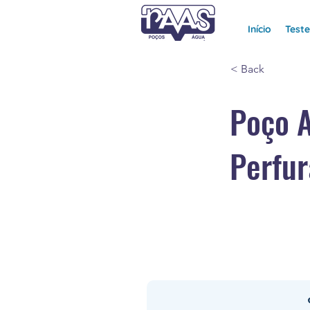
Início
Test
< Back
Poço 
Perfur