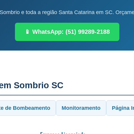
ombrio e toda a região Santa Catarina em SC. Orçamen
📱 WhatsApp: (51) 99289-2188
 em Sombrio SC
te de Bombeamento
Monitoramento
Página In