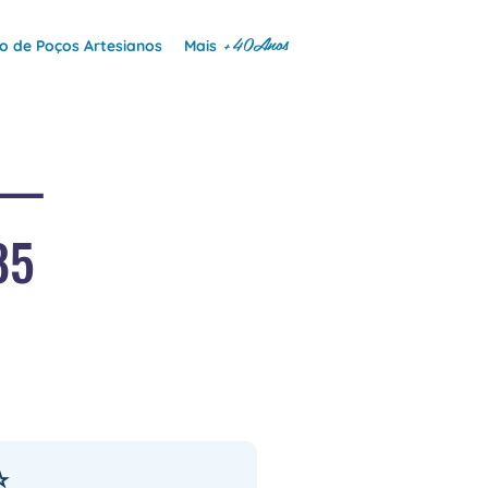
+40Anos
 de Poços Artesianos
Mais
 —
85
⭐