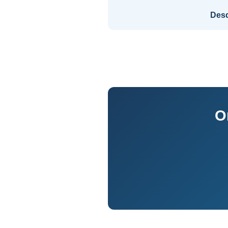
Des
O