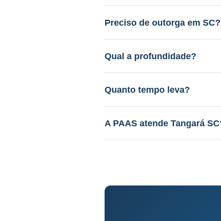
Entre R$ 12.000 a R$ 45.000.
gratuito.
Preciso de outorga em SC?
Sim. A PAAS cuida de todo o 
Qual a profundidade?
40 a 150m em aquífero variáv
Quanto tempo leva?
Perfuração: 3-15 dias. Proce
A PAAS atende Tangará SC
Sim! Desde 1985, com geólog