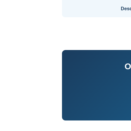
Des
O