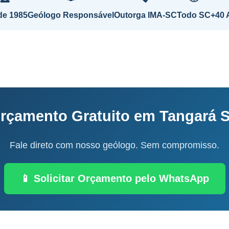
de 1985
Geólogo Responsável
Outorga IMA-SC
Todo SC
+40 
rçamento Gratuito em Tangará 
Fale direto com nosso geólogo. Sem compromisso.
📱 Solicitar Orçamento pelo WhatsApp