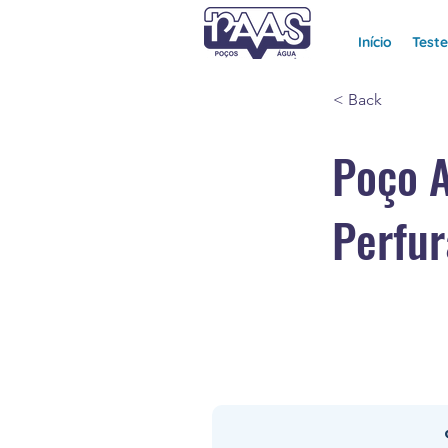
Início
Test
< Back
Poço 
Perfur