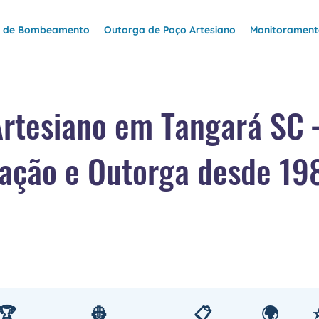
e de Bombeamento
Outorga de Poço Artesiano
Monitoramento
Artesiano em Tangará SC
ação e Outorga desde 19
🏆
👷
📋
🌍