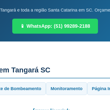
angará e toda a região Santa Catarina em SC. Orçamen
📱 WhatsApp: (51) 99289-2188
 em Tangará SC
te de Bombeamento
Monitoramento
Página In