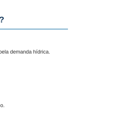
?
pela demanda hídrica.
o.