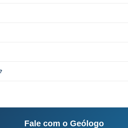
 Aquífero variável conforme a geologia local, profundi
licenciamento junto ao IMA-SC.
el conforme a geologia local, vazão de 3 a 30 m³/h.
sso completo: 60-120 dias.
?
o e equipe própria.
Fale com o Geólogo