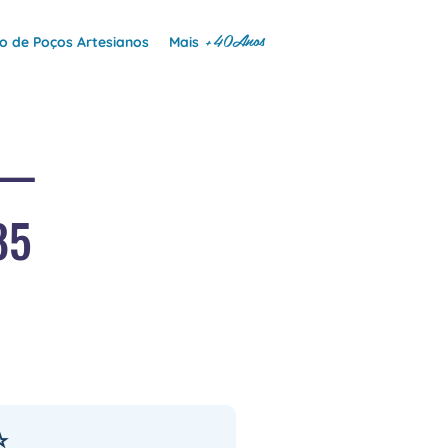
+40Anos
 de Poços Artesianos
Mais
 —
85
⭐