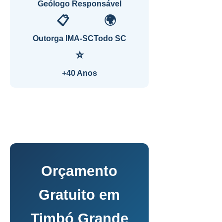
Geólogo Responsável
📋
🌍
Outorga IMA-SC
Todo SC
⭐
+40 Anos
Orçamento
Gratuito em
Timbó Grande