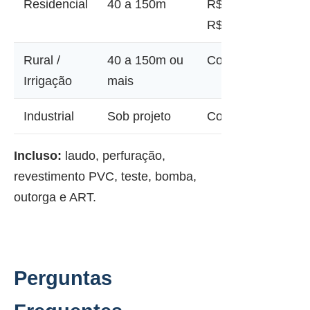
Residencial
40 a 150m
R$ 12.000 a
R$ 45.000
Rural /
40 a 150m ou
Consultar
Irrigação
mais
Industrial
Sob projeto
Consultar
Incluso:
laudo, perfuração,
revestimento PVC, teste, bomba,
outorga e ART.
Perguntas