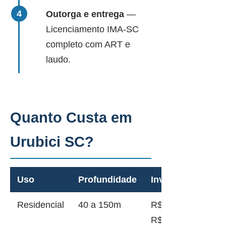
Outorga e entrega
—
Licenciamento IMA-SC
completo com ART e
laudo.
Quanto Custa em
Urubici SC?
Uso
Profundidade
Investimento
Residencial
40 a 150m
R$ 12.000 a
R$ 45.000