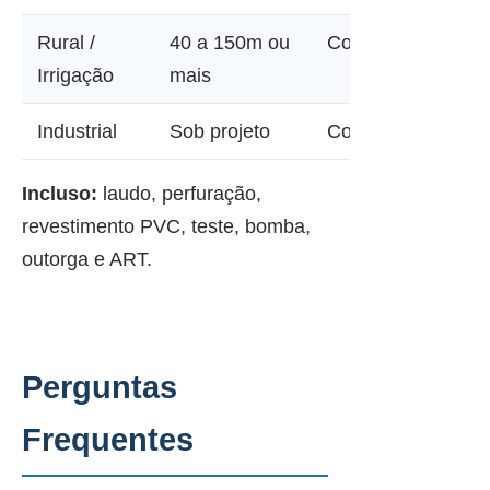
Rural /
40 a 150m ou
Consultar
Irrigação
mais
Industrial
Sob projeto
Consultar
Incluso:
laudo, perfuração,
revestimento PVC, teste, bomba,
outorga e ART.
Perguntas
Frequentes