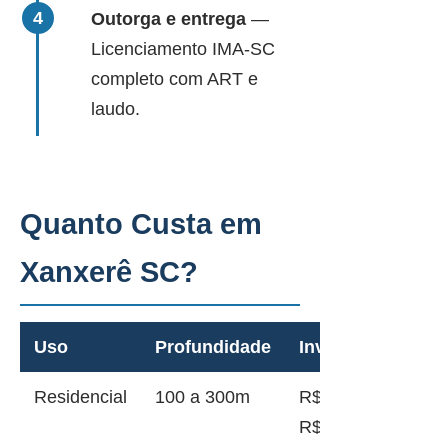
Outorga e entrega
—
Licenciamento IMA-SC
completo com ART e
laudo.
Quanto Custa em
Xanxerê SC?
Uso
Profundidade
Investimento
Residencial
100 a 300m
R$ 20.000 a
R$ 55.000