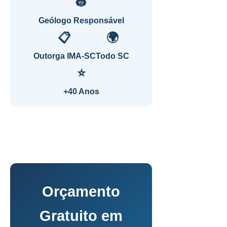
👷
Geólogo Responsável
📋
🌍
Outorga IMA-SC
Todo SC
⭐
+40 Anos
Orçamento
Gratuito em