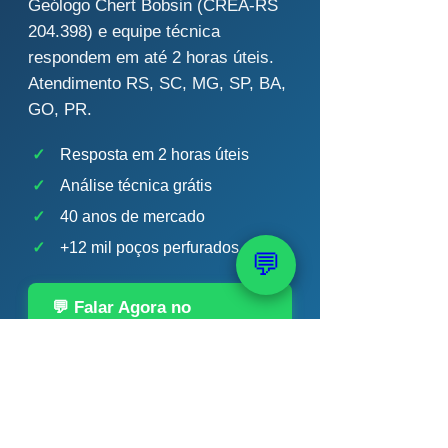
Geólogo Chert Bobsin (CREA-RS
204.398) e equipe técnica
respondem em até 2 horas úteis.
Atendimento RS, SC, MG, SP, BA,
GO, PR.
✓
Resposta em 2 horas úteis
✓
Análise técnica grátis
✓
40 anos de mercado
✓
+12 mil poços perfurados
💬
💬 Falar Agora no
WhatsApp
📞 (51) 99289-2188
Chert Bobsin · Geólogo CREA-RS 204.398 ·