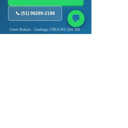
📞 (51) 99289-2188
💬
Chert Bobsin · Geólogo CREA-RS 204.398 ·
PAAS — 40 anos · +12 mil poços
📚 Veja também: Bomba,
Monitoramento e
Manutenção
→ Poço artesiano gasta muita
energia? Verdade
→ Como fazer teste de
bombeamento