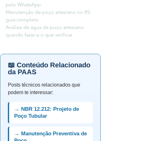
pelo WhatsApp
Manutenção de poço artesiano no RS: 
guia completo
Análise de água de poço artesiano: 
quando fazer e o que verificar
📖 Conteúdo Relacionado
da PAAS
Posts técnicos relacionados que
podem te interessar:
→ NBR 12.212: Projeto de
Poço Tubular
→ Manutenção Preventiva de
Poço