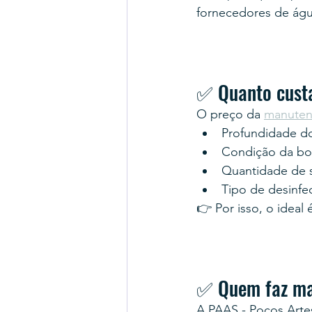
fornecedores de águ
✅ Quanto custa
O preço da 
manuten
Profundidade d
Condição da b
Quantidade de 
Tipo de desinfe
👉 Por isso, o ideal 
✅ Quem faz man
A PAAS - Poços Arte