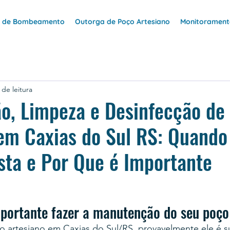
e de Bombeamento
Outorga de Poço Artesiano
Monitoramento
 de leitura
o, Limpeza e Desinfecção de
em Caxias do Sul RS: Quando 
ta e Por Que é Importante
portante fazer a manutenção do seu poço
 artesiano em Caxias do Sul/RS, provavelmente ele é su