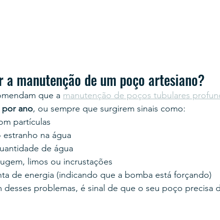
r a manutenção de um poço artesiano?
comendam que a 
manutenção de poços tubulares profu
 por ano
, ou sempre que surgirem sinais como:
om partículas
 estranho na água
quantidade de água
rugem, limos ou incrustações
a de energia (indicando que a bomba está forçando)
 desses problemas, é sinal de que o seu poço precisa 