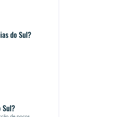
ias do Sul?
 Sul?
ecção de poços 