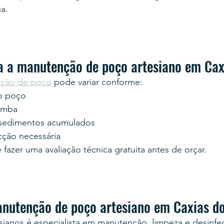
a.
 a manutenção de poço artesiano em Cax
ção de poço
 pode variar conforme:
o poço
omba
sedimentos acumulados
cção necessária
é fazer uma avaliação técnica gratuita antes de orçar.
utenção de poço artesiano em Caxias do
sianos é especialista em manutenção, limpeza e desinf