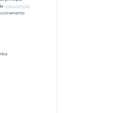
de 
manutenção
uncionamento 
omba