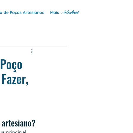
+40Anos
 de Poços Artesianos
Mais
 Poço
Fazer,
 artesiano?
a principal 