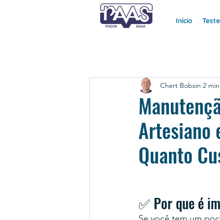
Início
Test
Chert Bobsin
2 min
Manutençã
Artesiano 
Quanto Cus
✅ Por que é im
Se você tem um poço