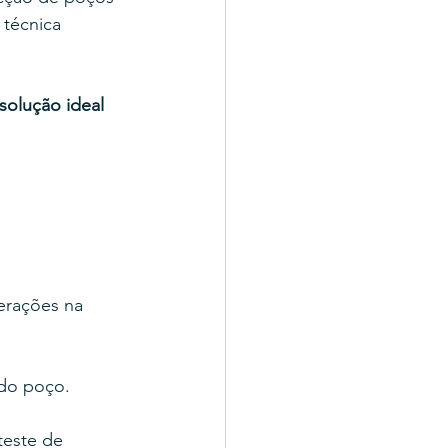
técnica 
solução ideal 
erações na 
do poço.
teste de 