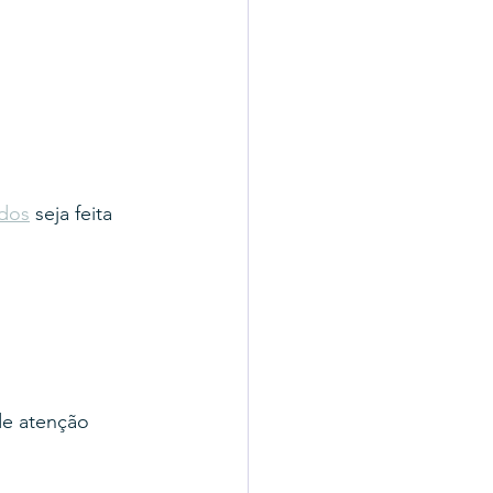
ndos
 seja feita 
de atenção 