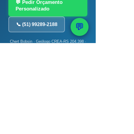
💬 Pedir Orçamento
Personalizado
📞 (51) 99289-2188
💬
Chert Bobsin · Geólogo CREA-RS 204.398 ·
PAAS — 40 anos · +12 mil poços
📚 Veja também: Bomba,
Monitoramento e
Manutenção
→ Poço artesiano gasta muita
energia? Verdade
→ Como fazer teste de