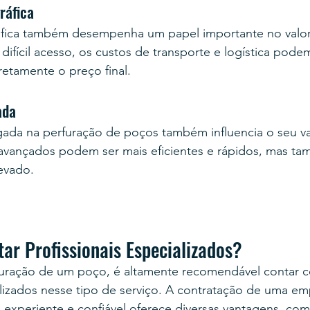
ráfica
áfica também desempenha um papel importante no valo
difícil acesso, os custos de transporte e logística pode
retamente o preço final.
ada
ada na perfuração de poços também influencia o seu val
avançados podem ser mais eficientes e rápidos, mas 
evado.
ar Profissionais Especializados?
furação de um poço, é altamente recomendável contar 
alizados nesse tipo de serviço. A contratação de uma em
experiente e confiável oferece diversas vantagens, com