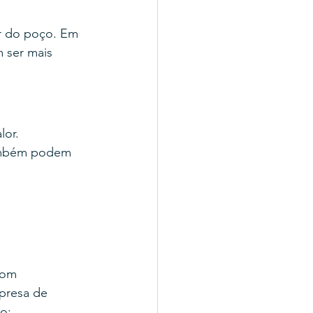
r do poço. Em 
m ser mais 
or. 
também podem 
com 
presa de 
o: