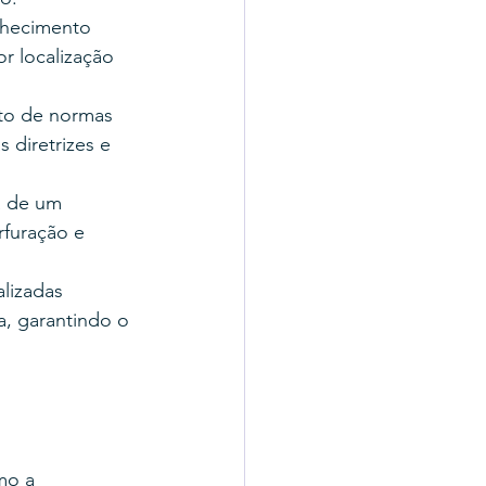
nhecimento 
r localização 
nto de normas 
 diretrizes e 
a de um 
rfuração e 
lizadas 
, garantindo o 
mo a 