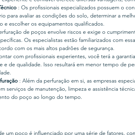
écnico
 : Os profissionais especializados possuem o co
io para avaliar as condições do solo, determinar a melho
ão e escolher os equipamentos qualificados.
perfuração de poços envolve riscos e exige o cumprime
ecíficas. Os especialistas estão familiarizados com essas
ordo com os mais altos padrões de segurança.
contar com profissionais experientes, você terá a garanti
nte e de qualidade. Isso resultará em menor tempo de pe
dade.
furação
 : Além da perfuração em si, as empresas especia
 serviços de manutenção, limpeza e assistência técnica
nto do poço ao longo do tempo.
de um poço é influenciado por uma série de fatores, co