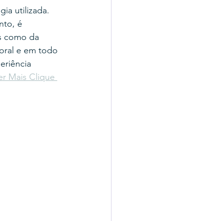
ia utilizada. 
nto, é 
s como da 
oral e em todo 
eriência 
r Mais Clique 