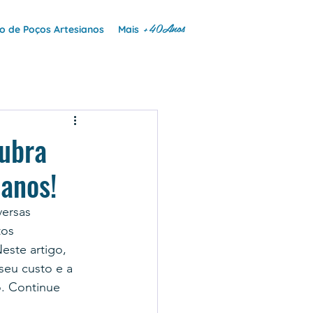
+40Anos
 de Poços Artesianos
Mais
cubra
ianos!
ersas 
os 
este artigo, 
seu custo e a 
o. Continue 