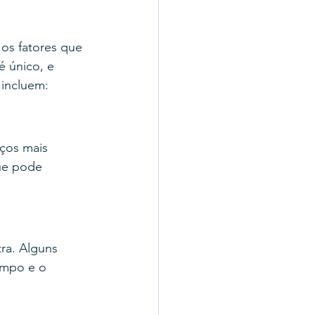
os fatores que 
é único, e 
 incluem:
ços mais 
ue pode 
ra. Alguns 
empo e o 