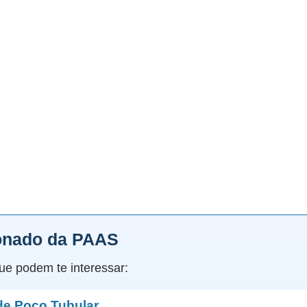
onado da PAAS
ue podem te interessar:
de Poço Tubular