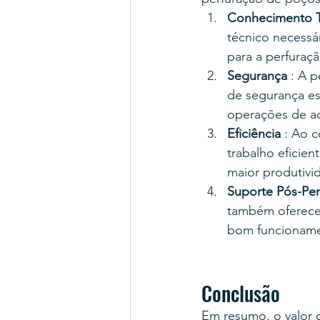
Conhecimento T
técnico necessár
para a perfuraç
Segurança
 : A 
de segurança esp
operações de ac
Eficiência
 : Ao 
trabalho eficie
maior produtivi
Suporte Pós-Per
também oferecem
bom funcioname
Conclusão
Em resumo, o valor 