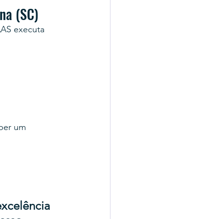
na (SC)
AAS executa 
 
ber um 
xcelência 