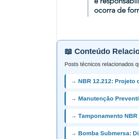
e responsabil
ocorra de for
📖 Conteúdo Relaci
Posts técnicos relacionados q
→ NBR 12.212: Projeto 
→ Manutenção Preventi
→ Tamponamento NBR 
→ Bomba Submersa: D