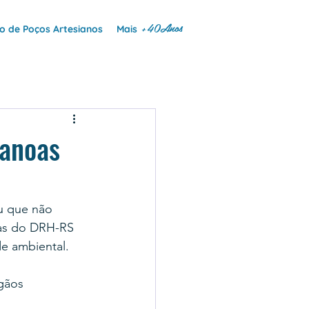
+40Anos
 de Poços Artesianos
Mais
anoas
u que não 
as do DRH-RS 
e ambiental.
gãos 