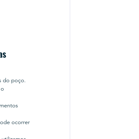
as
as do poço.
 o 
umentos 
ode ocorrer 
utilizamos 