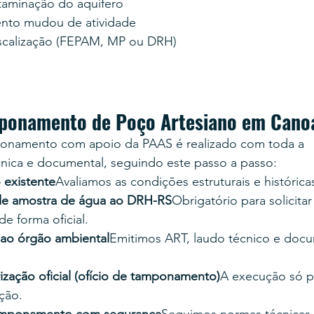
taminação do aquífero
to mudou de atividade
iscalização (FEPAM, MP ou DRH)
ponamento de Poço Artesiano em Cano
onamento com apoio da PAAS é realizado com toda a 
cnica e documental, seguindo este passo a passo:
 existente
Avaliamos as condições estruturais e históric
 de amostra de água ao DRH-RS
Obrigatório para solicitar
 forma oficial.
 ao órgão ambiental
Emitimos ART, laudo técnico e doc
ização oficial (ofício de tamponamento)
A execução só p
ção.
amponamento com segurança
Seguimos normas técnicas, 