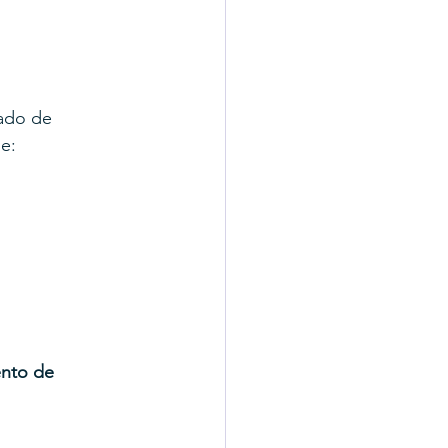
ado de 
e:
nto de 