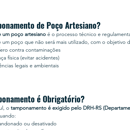
ponamento de Poço Artesiano?
 um poço artesiano
 é o processo técnico e regulament
e um poço que não será mais utilizado, com o objetivo d
fero contra contaminações
a física (evitar acidentes)
ncias legais e ambientais
onamento é Obrigatório?
l, o 
tamponamento é exigido pelo DRH-RS (Departame
quando:
andonado ou desativado