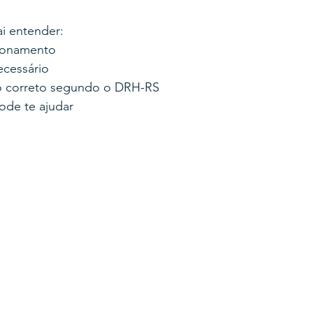
ai entender:
ponamento
ecessário
o correto segundo o DRH-RS
de te ajudar