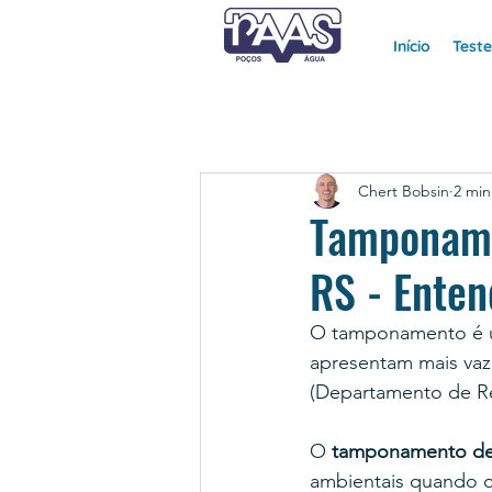
Início
Test
Chert Bobsin
2 min
Tamponame
RS - Ente
O tamponamento é um
apresentam mais va
(Departamento de Re
O 
tamponamento de
ambientais quando o