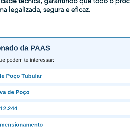
idade técnica, garantindo que todo o proc
ma legalizada, segura e eficaz.
onado da PAAS
ue podem te interessar:
de Poço Tubular
va de Poço
12.244
imensionamento