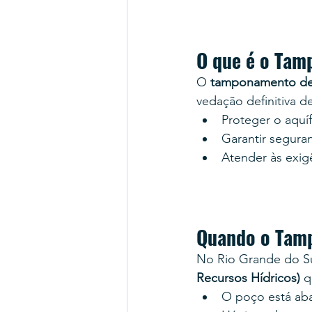
O que é o Tam
O 
tamponamento de
vedação definitiva d
Proteger o aquí
Garantir seguranç
Atender às exigê
Quando o Tamp
No Rio Grande do Su
Recursos Hídricos)
 
O poço está ab