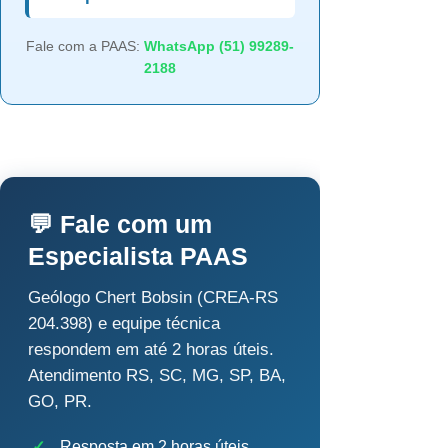
Fale com a PAAS:
WhatsApp (51) 99289-
2188
💬 Fale com um
Especialista PAAS
Geólogo Chert Bobsin (CREA-RS
204.398) e equipe técnica
respondem em até 2 horas úteis.
Atendimento RS, SC, MG, SP, BA,
GO, PR.
✓
Resposta em 2 horas úteis