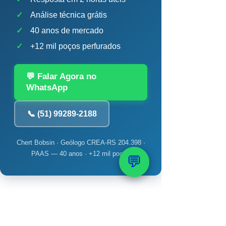
✓
Análise técnica grátis
✓
40 anos de mercado
✓
+12 mil poços perfurados
💬 Falar Agora no
WhatsApp
📞 (51) 99289-2188
Chert Bobsin · Geólogo CREA-RS 204.398 ·
PAAS — 40 anos · +12 mil poços
💬