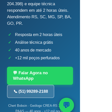
204.398) e equipe técnica
respondem em até 2 horas úteis.
Atendimento RS, SC, MG, SP, BA,
GO, PR.
✓
Resposta em 2 horas úteis
✓
Análise técnica grátis
✓
40 anos de mercado
✓
+12 mil poços perfurados
💬 Falar Agora no
WhatsApp
📞 (51) 99289-2188
💬
Chert Bobsin · Geólogo CREA-RS 204.398 ·
PAAS — 40 anos · +12 mil poços