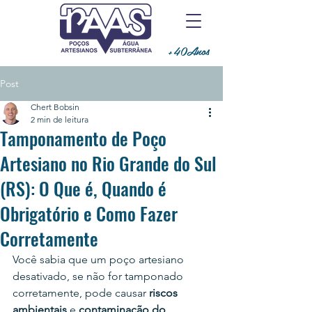
+40Anos
Post
Chert Bobsin
2 min de leitura
Tamponamento de Poço
Artesiano no Rio Grande do Sul
(RS): O Que é, Quando é
Obrigatório e Como Fazer
Corretamente
Você sabia que um poço artesiano 
desativado, se não for tamponado 
corretamente, pode causar 
riscos 
ambientais
 e 
contaminação do 