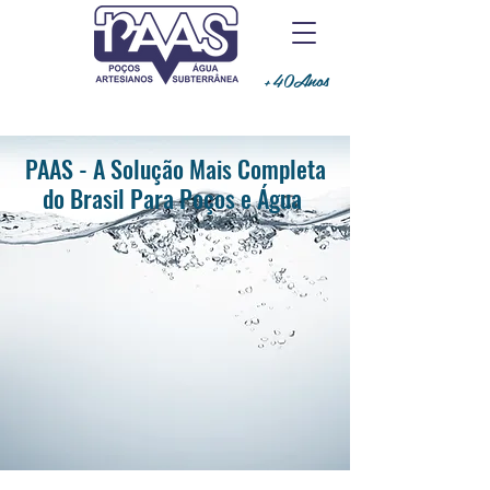
+40Anos
PAAS - A Solução Mais Completa
do Brasil Para Poços e Água
Há mais de 40 anos, a PAAS entrega
soluções completas em perfuração de
poços, regularização, tratamento,
irrigação, geofísica, perfilagem,
sondagem SPT e monitoramento da
água, laudo geológico e hidrogeológico.
Tudo o que você precisa para poços e
água em um só lugar