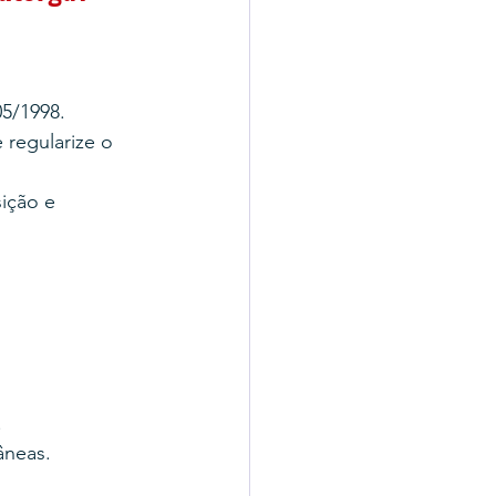
05/1998.
e regularize o 
ição e 
.
âneas.