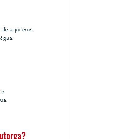
de aquíferos.
 água.
 o 
gua.
Outorga?