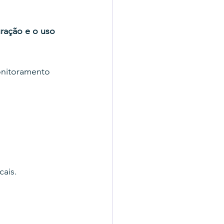
uração e o uso 
onitoramento 
cais.