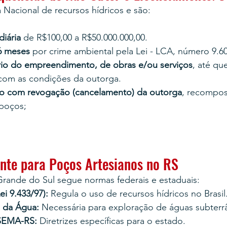
a Nacional de recursos hídricos e são:
iária 
de R$100,00 a R$50.000.000,00.
6 meses 
por crime ambiental pela Lei - LCA, número 9.6
io do empreendimento, de obras e/ou serviços
, até qu
com as condições da outorga.
vo
com revogação (cancelamento) da outorga
, recompos
poços;
ente para Poços Artesianos no RS
Grande do Sul segue normas federais e estaduais:
ei 9.433/97):
 Regula o uso de recursos hídricos no Brasil
 da Água:
 Necessária para exploração de águas subterr
SEMA-RS:
 Diretrizes específicas para o estado.