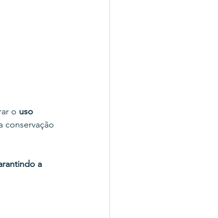
ar o 
uso 
a conservação 
arantindo a 