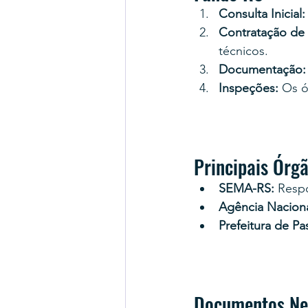
Consulta Inicial:
Contratação de P
técnicos.
Documentação:
Inspeções:
 Os ó
Principais Órg
SEMA-RS:
 Respo
Agência Nacion
Prefeitura de P
Documentos Nec