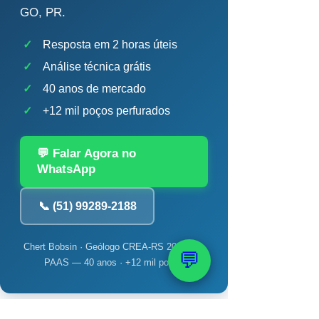
GO, PR.
✓
Resposta em 2 horas úteis
✓
Análise técnica grátis
✓
40 anos de mercado
✓
+12 mil poços perfurados
💬 Falar Agora no
WhatsApp
📞 (51) 99289-2188
Chert Bobsin · Geólogo CREA-RS 204.398 ·
💬
PAAS — 40 anos · +12 mil poços