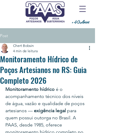
+40Anos
Post
Chert Bobsin
4 min de leitura
Monitoramento Hídrico de
Poços Artesianos no RS: Guia
Completo 2026
Monitoramento hídrico
 é o 
acompanhamento técnico dos níveis 
de água, vazão e qualidade de poços 
artesianos — 
exigência legal
 para 
quem possui outorga no Brasil. A 
PAAS, desde 1985, oferece 
monitoramento hídrico completo no 