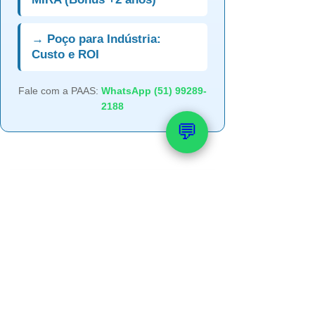
→ Poço para Indústria:
Custo e ROI
Fale com a PAAS:
WhatsApp (51) 99289-
2188
💬
💬 Fale com um
Especialista PAAS
Geólogo Chert Bobsin (CREA-RS
204.398) e equipe técnica
respondem em até 2 horas úteis.