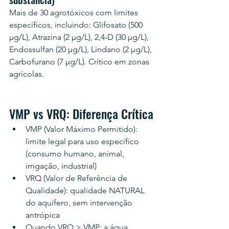
Mais de 30 agrotóxicos com limites 
específicos, incluindo: Glifosato (500 
µg/L), Atrazina (2 µg/L), 2,4-D (30 µg/L), 
Endossulfan (20 µg/L), Lindano (2 µg/L), 
Carbofurano (7 µg/L). Crítico em zonas 
agrícolas.
VMP vs VRQ: Diferença Crítica
VMP (Valor Máximo Permitido): 
limite legal para uso específico 
(consumo humano, animal, 
irrigação, industrial)
VRQ (Valor de Referência de 
Qualidade): qualidade NATURAL 
do aquífero, sem intervenção 
antrópica
Quando VRQ > VMP: a água 