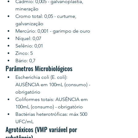
Cádmio: 0,005 - galvanoplastia, 
mineração
Cromo total: 0,05 - curtume, 
galvanização
Mercúrio: 0,001 - garimpo de ouro
Níquel: 0,07
Selênio: 0,01
Zinco: 5
Bário: 0,7
Parâmetros Microbiológicos
Escherichia coli (E. coli): 
AUSÊNCIA em 100mL (consumo) - 
obrigatório
Coliformes totais: AUSÊNCIA em 
100mL (consumo) - obrigatório
Bactérias heterotróficas: máx 500 
UFC/mL
Agrotóxicos (VMP variável por 
substância)