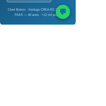
Chert Bobsin · Geólogo CREA-RS 204.398 ·
💬
PAAS — 40 anos · +12 mil poços
💧 Calculadora de
Custo de Poço
Artesiano
Responda 4 perguntas e veja a
estimativa em segundos. Resposta
personalizada via WhatsApp em até
2h úteis.
1. Qual o uso da água?