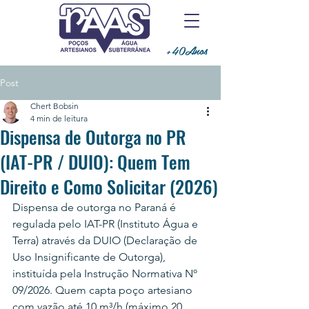
+40Anos
Post
Chert Bobsin
4 min de leitura
Dispensa de Outorga no PR
(IAT-PR / DUIO): Quem Tem
Direito e Como Solicitar (2026)
Dispensa de outorga no Paraná é 
regulada pelo IAT-PR (Instituto Água e 
Terra) através da DUIO (Declaração de 
Uso Insignificante de Outorga), 
instituída pela Instrução Normativa Nº 
09/2026. Quem capta poço artesiano 
com vazão até 10 m³/h (máximo 20 