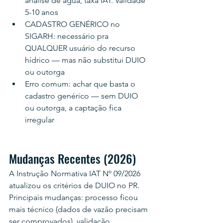
análise de água, taxa IAT. Validade 
5-10 anos
CADASTRO GENÉRICO no 
SIGARH: necessário pra 
QUALQUER usuário do recurso 
hídrico — mas não substitui DUIO 
ou outorga
Erro comum: achar que basta o 
cadastro genérico — sem DUIO 
ou outorga, a captação fica 
irregular
Mudanças Recentes (2026)
A Instrução Normativa IAT Nº 09/2026 
atualizou os critérios de DUIO no PR. 
Principais mudanças: processo ficou 
mais técnico (dados de vazão precisam 
ser comprovados), validação 