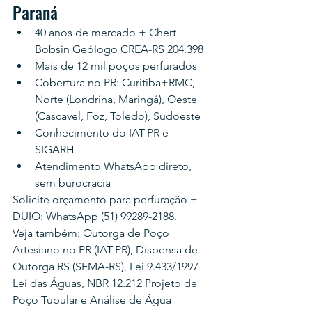
Paraná
40 anos de mercado + Chert 
Bobsin Geólogo CREA-RS 204.398
Mais de 12 mil poços perfurados
Cobertura no PR: Curitiba+RMC, 
Norte (Londrina, Maringá), Oeste 
(Cascavel, Foz, Toledo), Sudoeste
Conhecimento do IAT-PR e 
SIGARH
Atendimento WhatsApp direto, 
sem burocracia
Solicite orçamento para perfuração + 
DUIO: WhatsApp (51) 99289-2188.
Veja também: Outorga de Poço 
Artesiano no PR (IAT-PR), Dispensa de 
Outorga RS (SEMA-RS), Lei 9.433/1997 
Lei das Águas, NBR 12.212 Projeto de 
Poço Tubular e Análise de Água 