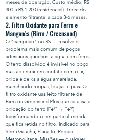
meses de operação. Custo médio: R$ 
300 a R$ 1.200 (residencial). Troca do 
elemento filtrante: a cada 3-6 meses.
2. Filtro Oxidante para Ferro e 
Manganês (Birm / Greensand)
O "campeão" no RS — resolve o 
problema mais comum de poços 
artesianos gaúchos: a água com ferro. 
O ferro dissolvido é invisível no poço, 
mas ao entrar em contato com o ar, 
oxida e deixa a água amarelada, 
manchando roupas, louças e pias. O 
filtro oxidante usa leito filtrante de 
Birm ou Greensand Plus que catalisa a 
oxidação do ferro (Fe²⁺ → Fe³⁺), 
transformando-o em partícula sólida 
que fica retida no filtro. Indicado para: 
Serra Gaúcha, Planalto, Região 
Metropolitana, Missões — qualquer 