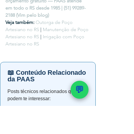
orçamento gratuito — PAAS atende 
em todo o RS desde 1985 | (51) 99289-
2188 (Vim pelo blog)
Veja também: 
Outorga de Poço 
Artesiano no RS
 | 
Manutenção de Poço 
Artesiano no RS
 | 
Irrigação com Poço 
Artesiano no RS
📖 Conteúdo Relacionado
da PAAS
💬
Posts técnicos relacionados que
podem te interessar:
→ Análise de Água: Portaria
888/2021