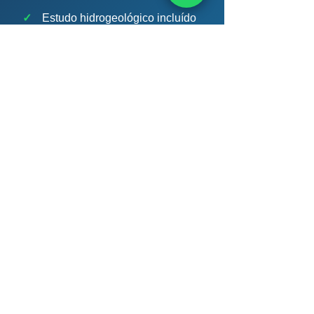
✓
Estudo hidrogeológico incluído
✓
ART do geólogo CREA
✓
Análise de água certificada
✓
Acompanhamento até a Portaria
💬 Solicitar Outorga via
WhatsApp
📞 (51) 99289-2188
Chert Bobsin · Geólogo CREA-RS 204.398 ·
PAAS — 40 anos · +12 mil poços