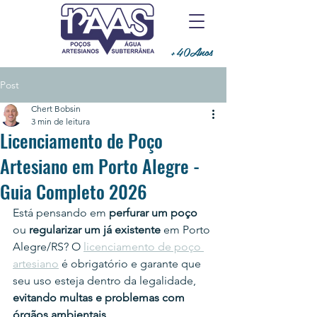
+40Anos
Post
Chert Bobsin
3 min de leitura
Licenciamento de Poço
Artesiano em Porto Alegre -
Guia Completo 2026
Está pensando em 
perfurar um poço
ou 
regularizar um já existente
 em Porto 
Alegre/RS? O 
licenciamento de poço 
artesiano
 é obrigatório e garante que 
seu uso esteja dentro da legalidade, 
evitando multas e problemas com 
órgãos ambientais
.