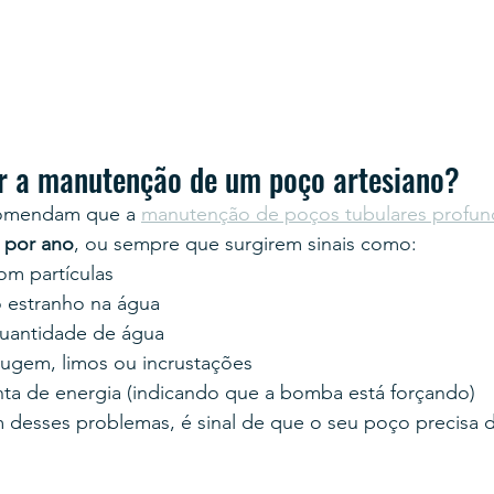
r a manutenção de um poço artesiano?
comendam que a 
manutenção de poços tubulares profu
 por ano
, ou sempre que surgirem sinais como:
om partículas
 estranho na água
quantidade de água
rugem, limos ou incrustações
a de energia (indicando que a bomba está forçando)
 desses problemas, é sinal de que o seu poço precisa 