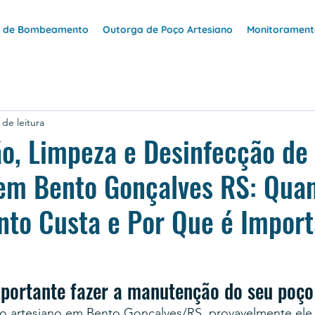
e de Bombeamento
Outorga de Poço Artesiano
Monitoramento
 de leitura
o, Limpeza e Desinfecção de
 em Bento Gonçalves RS: Qua
nto Custa e Por Que é Impor
portante fazer a manutenção do seu poço
 artesiano em Bento Gonçalves/RS, provavelmente ele é