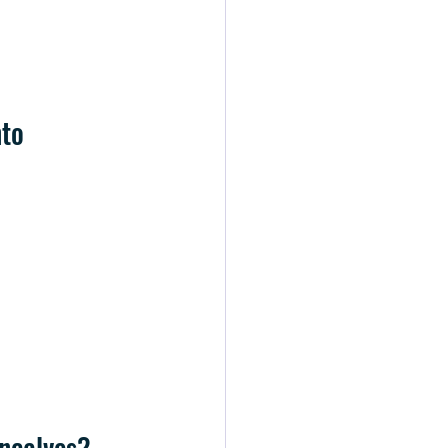
to 
nçalves?