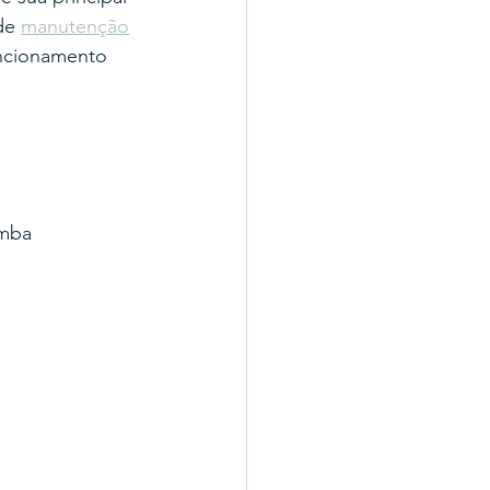
de 
manutenção
uncionamento 
omba