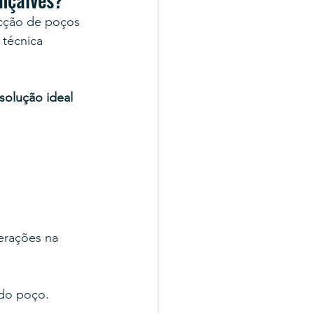
ecção de poços 
técnica 
solução ideal 
erações na 
do poço.