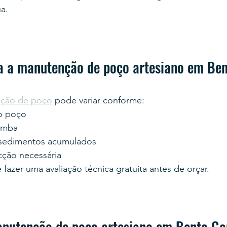
a.
 a manutenção de poço artesiano em Ben
ção de poço
 pode variar conforme:
o poço
omba
sedimentos acumulados
cção necessária
é fazer uma avaliação técnica gratuita antes de orçar.
nutenção de poço artesiano em Bento Go