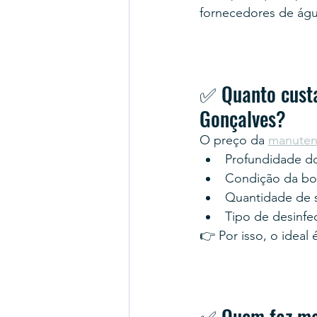
fornecedores de águ
✅ Quanto custa
Gonçalves?
O preço da 
manuten
Profundidade d
Condição da b
Quantidade de 
Tipo de desinfe
👉 Por isso, o ideal 
✅ Quem faz ma