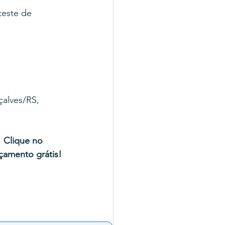
teste de 
alves/RS, 
 
Clique no 
çamento grátis!