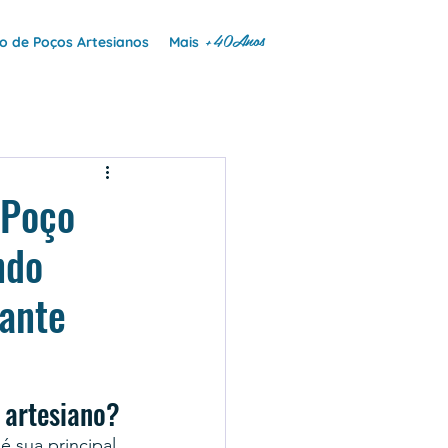
+40Anos
 de Poços Artesianos
Mais
 Poço
ndo
tante
 artesiano?
 sua principal 