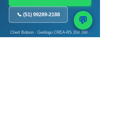
📞 (51) 99289-2188
💬
Chert Bobsin · Geólogo CREA-RS 204.398 ·
PAAS — 40 anos · +12 mil poços
📚 Veja também: Bomba,
Monitoramento e
Manutenção
→ Poço artesiano gasta muita
energia? Verdade
→ Como fazer teste de
bombeamento