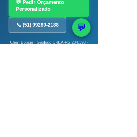
💬 Pedir Orçamento
Personalizado
📞 (51) 99289-2188
💬
Chert Bobsin · Geólogo CREA-RS 204.398 ·
PAAS — 40 anos · +12 mil poços
📚 Veja também: Bomba,
Monitoramento e
Manutenção
→ Poço artesiano gasta muita
energia? Verdade
→ Como fazer teste de