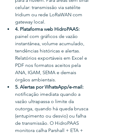
para a nuvem. Para áreas sem sinal 
celular: transmissão via satélite 
Iridium ou rede LoRaWAN com 
gateway local.
4. Plataforma web HidroPAAS: 
painel com gráficos de vazão 
instantânea, volume acumulado, 
tendências históricas e alertas. 
Relatórios exportáveis em Excel e 
PDF nos formatos aceitos pela 
ANA, IGAM, SEMA e demais 
órgãos ambientais.
5. Alertas por WhatsApp/e-mail: 
notificação imediata quando a 
vazão ultrapassa o limite da 
outorga, quando há queda brusca 
(entupimento ou desvio) ou falha 
de transmissão. O HidroPAAS 
monitora calha Parshall + ETA + 