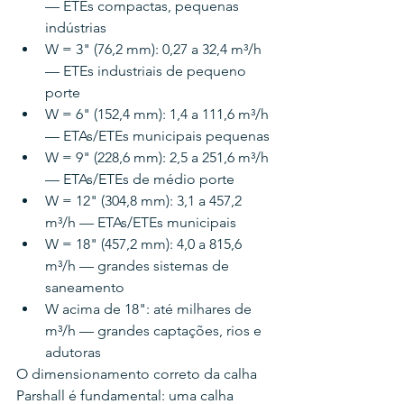
— ETEs compactas, pequenas 
indústrias
W = 3" (76,2 mm): 0,27 a 32,4 m³/h 
— ETEs industriais de pequeno 
porte
W = 6" (152,4 mm): 1,4 a 111,6 m³/h 
— ETAs/ETEs municipais pequenas
W = 9" (228,6 mm): 2,5 a 251,6 m³/h 
— ETAs/ETEs de médio porte
W = 12" (304,8 mm): 3,1 a 457,2 
m³/h — ETAs/ETEs municipais
W = 18" (457,2 mm): 4,0 a 815,6 
m³/h — grandes sistemas de 
saneamento
W acima de 18": até milhares de 
m³/h — grandes captações, rios e 
adutoras
O dimensionamento correto da calha 
Parshall é fundamental: uma calha 