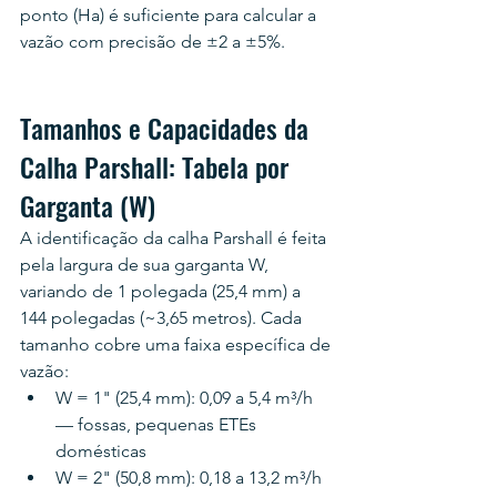
ponto (Ha) é suficiente para calcular a 
vazão com precisão de ±2 a ±5%.
Tamanhos e Capacidades da 
Calha Parshall: Tabela por 
Garganta (W)
A identificação da calha Parshall é feita 
pela largura de sua garganta W, 
variando de 1 polegada (25,4 mm) a 
144 polegadas (~3,65 metros). Cada 
tamanho cobre uma faixa específica de 
vazão:
W = 1" (25,4 mm): 0,09 a 5,4 m³/h 
— fossas, pequenas ETEs 
domésticas
W = 2" (50,8 mm): 0,18 a 13,2 m³/h 