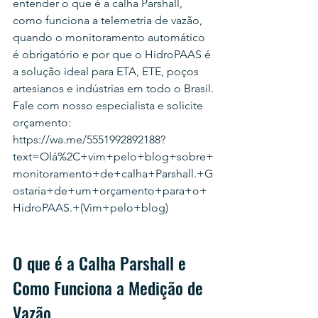
entender o que é a calha Parshall, 
como funciona a telemetria de vazão, 
quando o monitoramento automático 
é obrigatório e por que o HidroPAAS é 
a solução ideal para ETA, ETE, poços 
artesianos e indústrias em todo o Brasil.
Fale com nosso especialista e solicite 
orçamento: 
https://wa.me/5551992892188?
text=Olá%2C+vim+pelo+blog+sobre+
monitoramento+de+calha+Parshall.+G
ostaria+de+um+orçamento+para+o+
HidroPAAS.+(Vim+pelo+blog)
O que é a Calha Parshall e 
Como Funciona a Medição de 
Vazão