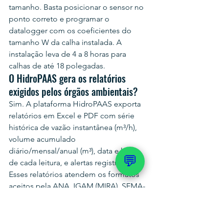
tamanho. Basta posicionar o sensor no 
ponto correto e programar o 
datalogger com os coeficientes do 
tamanho W da calha instalada. A 
instalação leva de 4 a 8 horas para 
calhas de até 18 polegadas.
O HidroPAAS gera os relatórios 
exigidos pelos órgãos ambientais?
Sim. A plataforma HidroPAAS exporta 
relatórios em Excel e PDF com série 
histórica de vazão instantânea (m³/h), 
volume acumulado 
diário/mensal/anual (m³), data e hora 
💬
de cada leitura, e alertas registrados. 
Esses relatórios atendem os formatos 
aceitos pela ANA, IGAM (MIRA), SEMA-
RS, CETESB, FEAM e demais órgãos 
ambientais para renovação de outorga 