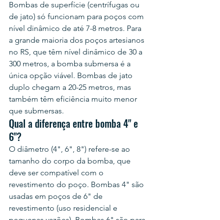
Bombas de superfície (centrífugas ou 
de jato) só funcionam para poços com 
nível dinâmico de até 7-8 metros. Para 
a grande maioria dos poços artesianos 
no RS, que têm nível dinâmico de 30 a 
300 metros, a bomba submersa é a 
única opção viável. Bombas de jato 
duplo chegam a 20-25 metros, mas 
também têm eficiência muito menor 
que submersas.
Qual a diferença entre bomba 4" e 
6"?
O diâmetro (4", 6", 8") refere-se ao 
tamanho do corpo da bomba, que 
deve ser compatível com o 
revestimento do poço. Bombas 4" são 
usadas em poços de 6" de 
revestimento (uso residencial e 
pequenas vazões). Bombas 6" são para 