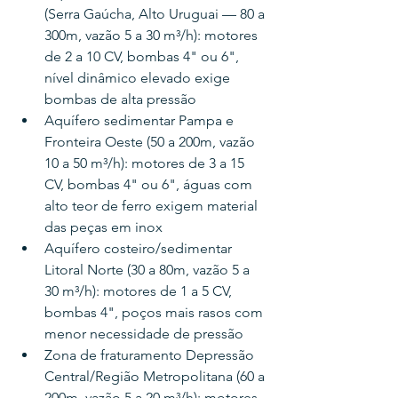
(Serra Gaúcha, Alto Uruguai — 80 a 
300m, vazão 5 a 30 m³/h): motores 
de 2 a 10 CV, bombas 4" ou 6", 
nível dinâmico elevado exige 
bombas de alta pressão
Aquífero sedimentar Pampa e 
Fronteira Oeste (50 a 200m, vazão 
10 a 50 m³/h): motores de 3 a 15 
CV, bombas 4" ou 6", águas com 
alto teor de ferro exigem material 
das peças em inox
Aquífero costeiro/sedimentar 
Litoral Norte (30 a 80m, vazão 5 a 
30 m³/h): motores de 1 a 5 CV, 
bombas 4", poços mais rasos com 
menor necessidade de pressão
Zona de fraturamento Depressão 
Central/Região Metropolitana (60 a 
200m, vazão 5 a 20 m³/h): motores 