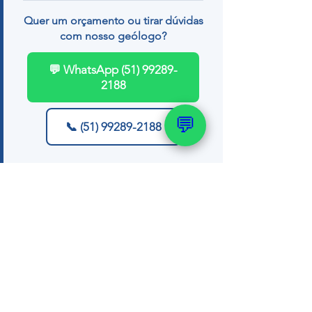
Quer um orçamento ou tirar dúvidas
com nosso geólogo?
💬 WhatsApp (51) 99289-
2188
💬
📞 (51) 99289-2188
Ver tudo
Posts recentes