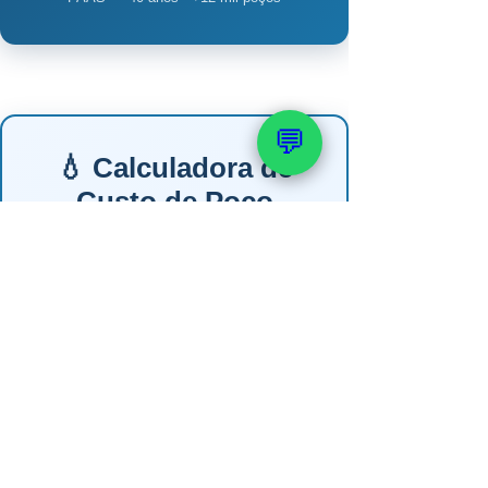
💬
💧 Calculadora de
Custo de Poço
Artesiano
Responda 4 perguntas e veja a
estimativa em segundos. Resposta
personalizada via WhatsApp em até
2h úteis.
1. Qual o uso da água?
🏠 Residencial