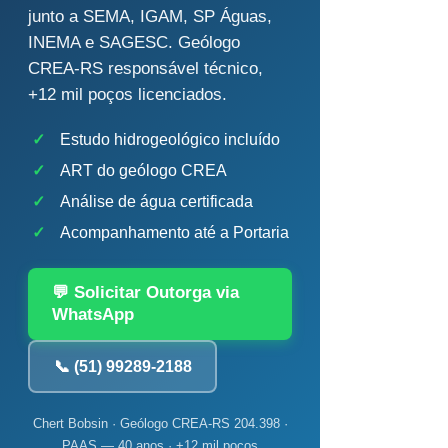
junto a SEMA, IGAM, SP Águas,
INEMA e SAGESC. Geólogo
CREA-RS responsável técnico,
+12 mil poços licenciados.
✓
Estudo hidrogeológico incluído
✓
ART do geólogo CREA
✓
Análise de água certificada
✓
Acompanhamento até a Portaria
💬 Solicitar Outorga via
WhatsApp
📞 (51) 99289-2188
Chert Bobsin · Geólogo CREA-RS 204.398 ·
PAAS — 40 anos · +12 mil poços