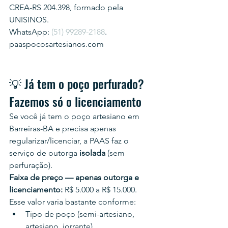
CREA-RS 204.398, formado pela 
UNISINOS.
WhatsApp: 
(51) 99289-2188
.
paaspocosartesianos.com
💡 Já tem o poço perfurado? 
Fazemos só o licenciamento
Se você já tem o poço artesiano em 
Barreiras-BA e precisa apenas 
regularizar/licenciar, a PAAS faz o 
serviço de outorga 
isolada
 (sem 
perfuração).
Faixa de preço — apenas outorga e 
licenciamento:
 R$ 5.000 a R$ 15.000.
Esse valor varia bastante conforme:
Tipo de poço (semi-artesiano, 
artesiano, jorrante)