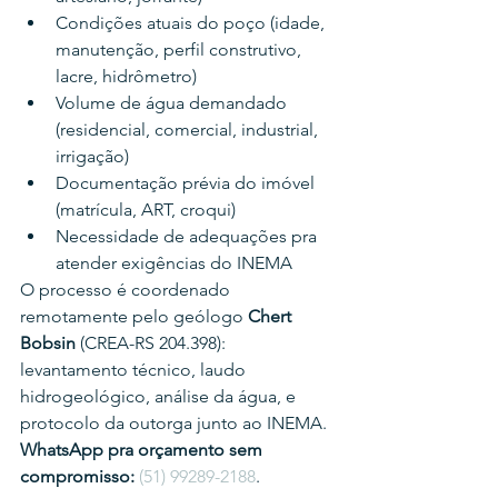
Condições atuais do poço (idade, 
manutenção, perfil construtivo, 
lacre, hidrômetro)
Volume de água demandado 
(residencial, comercial, industrial, 
irrigação)
Documentação prévia do imóvel 
(matrícula, ART, croqui)
Necessidade de adequações pra 
atender exigências do INEMA
O processo é coordenado 
remotamente pelo geólogo 
Chert 
Bobsin
 (CREA-RS 204.398): 
levantamento técnico, laudo 
hidrogeológico, análise da água, e 
protocolo da outorga junto ao INEMA.
WhatsApp pra orçamento sem 
compromisso:
(51) 99289-2188
.