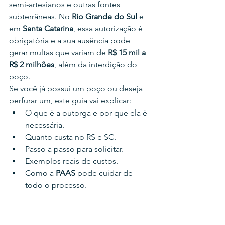
semi-artesianos e outras fontes 
subterrâneas. No 
Rio Grande do Sul
 e 
em 
Santa Catarina
, essa autorização é 
obrigatória e a sua ausência pode 
gerar multas que variam de 
R$ 15 mil a 
R$ 2 milhões
, além da interdição do 
poço.
Se você já possui um poço ou deseja 
perfurar um, este guia vai explicar:
O que é a outorga e por que ela é 
necessária.
Quanto custa no RS e SC.
Passo a passo para solicitar.
Exemplos reais de custos.
Como a 
PAAS
 pode cuidar de 
todo o processo.