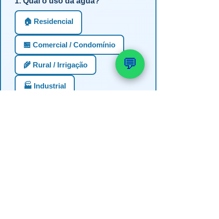
1. Qual o uso da água?
🏠 Residencial
🏪 Comercial / Condomínio
💬
🌾 Rural / Irrigação
🏭 Industrial
2. Profundidade estimada do
poço?
Até 30m (semi-artesiano)
30-60m
60-100m
100-150m
Mais de 150m
Não sei