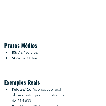
Prazos Médios
RS:
 7 a 120 dias.
SC:
 45 a 90 dias.
Exemplos Reais
Pelotas/RS:
 Propriedade rural 
obteve outorga com custo total 
de R$ 4.800.