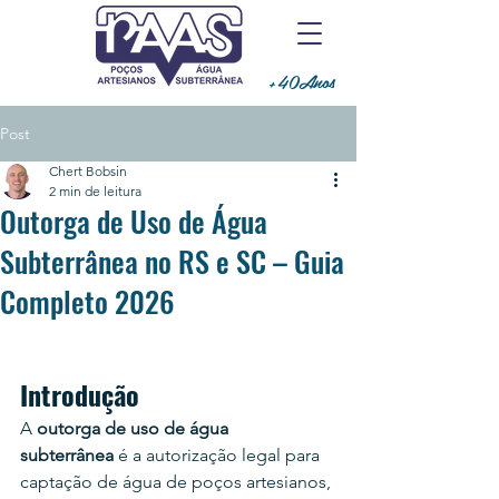
+40Anos
Post
Chert Bobsin
2 min de leitura
Outorga de Uso de Água
Subterrânea no RS e SC – Guia
Completo 2026
Introdução
A 
outorga de uso de água 
subterrânea
 é a autorização legal para 
captação de água de poços artesianos, 