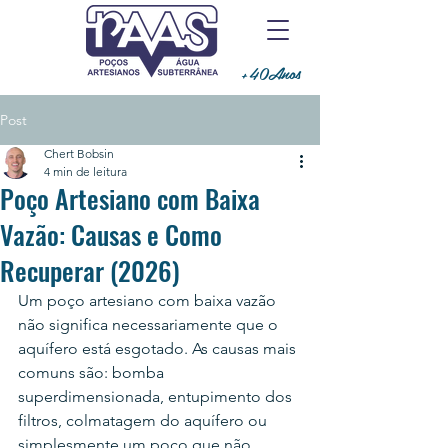
+40Anos
Post
Chert Bobsin
4 min de leitura
Poço Artesiano com Baixa
Vazão: Causas e Como
Recuperar (2026)
Um poço artesiano com baixa vazão 
não significa necessariamente que o 
aquífero está esgotado. As causas mais 
comuns são: bomba 
superdimensionada, entupimento dos 
filtros, colmatagem do aquífero ou 
simplesmente um poço que não 