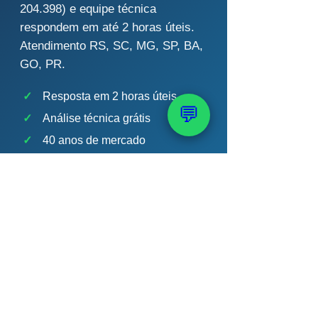
204.398) e equipe técnica
respondem em até 2 horas úteis.
Atendimento RS, SC, MG, SP, BA,
GO, PR.
✓
Resposta em 2 horas úteis
💬
✓
Análise técnica grátis
✓
40 anos de mercado
✓
+12 mil poços perfurados
💬 Falar Agora no
WhatsApp
📞 (51) 99289-2188
Chert Bobsin · Geólogo CREA-RS 204.398 ·
PAAS — 40 anos · +12 mil poços