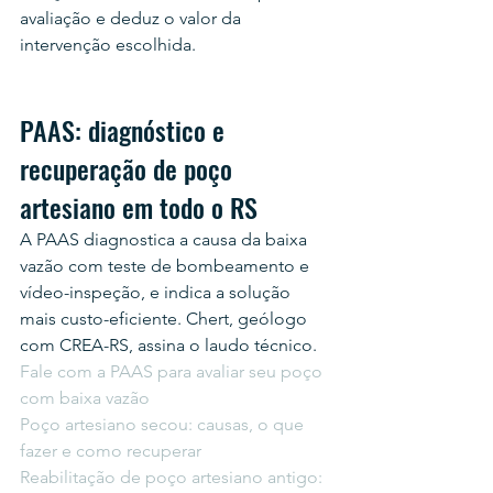
avaliação e deduz o valor da 
intervenção escolhida.
PAAS: diagnóstico e 
recuperação de poço 
artesiano em todo o RS
A PAAS diagnostica a causa da baixa 
vazão com teste de bombeamento e 
vídeo-inspeção, e indica a solução 
mais custo-eficiente. Chert, geólogo 
com CREA-RS, assina o laudo técnico.
Fale com a PAAS para avaliar seu poço 
com baixa vazão
Poço artesiano secou: causas, o que 
fazer e como recuperar
Reabilitação de poço artesiano antigo: 