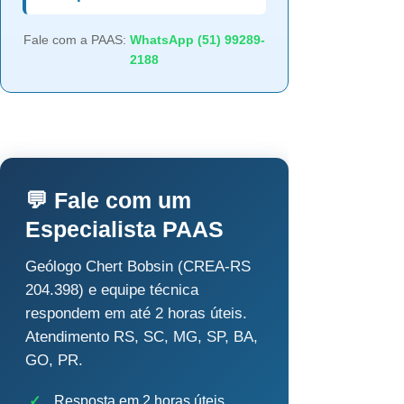
Fale com a PAAS:
WhatsApp (51) 99289-
2188
💬 Fale com um
Especialista PAAS
Geólogo Chert Bobsin (CREA-RS
204.398) e equipe técnica
respondem em até 2 horas úteis.
Atendimento RS, SC, MG, SP, BA,
GO, PR.
✓
Resposta em 2 horas úteis