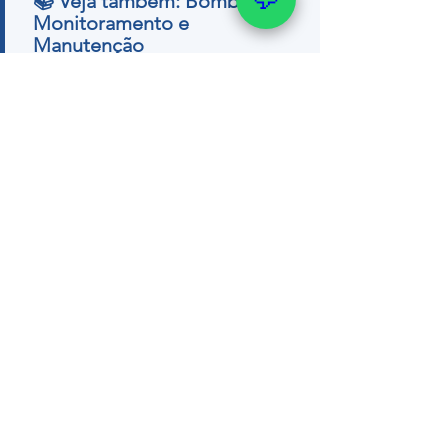
📚 Veja também: Bomba,
Monitoramento e
Manutenção
→ Poço artesiano gasta muita
energia? Verdade
→ Como fazer teste de
bombeamento
→ Sensor de nível pra poço
artesiano
→ Como medir o nível do poço
Quer um orçamento ou tirar dúvidas
com nosso geólogo?
💬 WhatsApp (51) 99289-
2188