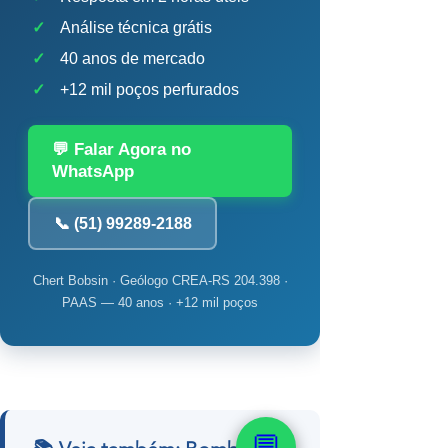
✓
Análise técnica grátis
✓
40 anos de mercado
✓
+12 mil poços perfurados
💬 Falar Agora no
WhatsApp
📞 (51) 99289-2188
Chert Bobsin · Geólogo CREA-RS 204.398 ·
PAAS — 40 anos · +12 mil poços
💬