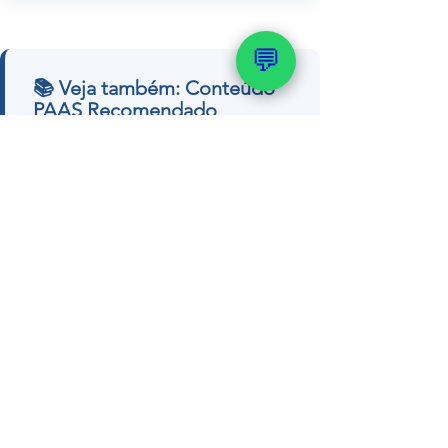
💬
📚 Veja também: Conteúdo
PAAS Recomendado
→ Quanto custa um poço
artesiano? Preço completo
→ Como realizar a outorga do meu
poço
→ Qual é a profundidade ideal de
um poço
→ Poço artesiano é crime? A
verdade
Quer um orçamento ou tirar dúvidas
com nosso geólogo?