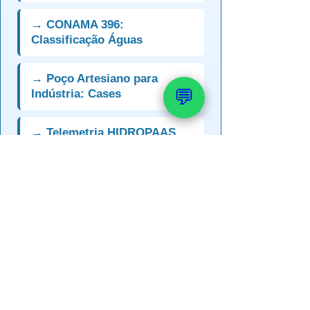
→ CONAMA 396:
Classificação Águas
→ Poço Artesiano para
💬
Indústria: Cases
→ Telemetria HIDROPAAS
para Indústria
→ Cobrança Uso da Água:
Como Reduzir
Fale com a PAAS:
WhatsApp (51) 99289-
2188