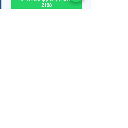
2188
📞 (51) 99289-2188
Ver tudo
Posts recentes